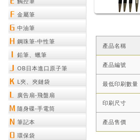
觸控筆
金屬筆
中油筆
鋼珠筆-中性筆
產品名稱
鉛筆、蠟筆
產品編號
OB日本進口原子筆
L夾、夾鏈袋
最低印刷數量
廣告扇-飛盤扇
印刷尺寸
隨身碟-手電筒
筆記本
產品售價
環保袋