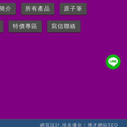
簡介
所有產品
原子筆
特價專區
寫信聯絡
網頁設計.排名優化
｜
博才網站SEO