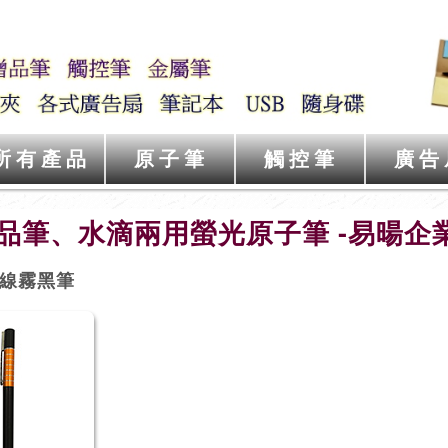
所有產品
原子筆
觸控筆
廣告
品筆、水滴兩用螢光原子筆 -易暘企
線霧黑筆