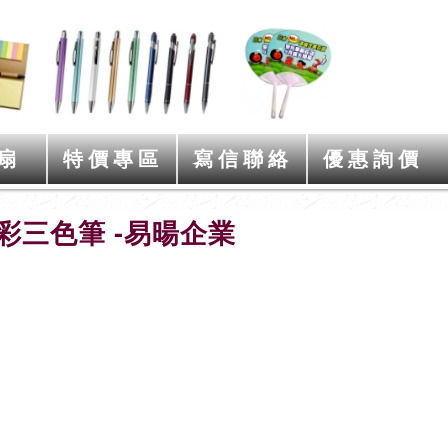
扇
特價專區
寫信聯絡
優惠詢價
三色筆 -易暘企業