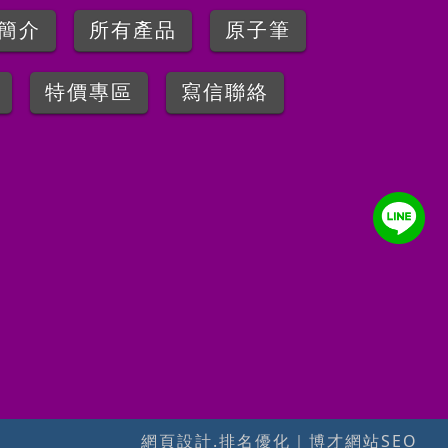
簡介
所有產品
原子筆
特價專區
寫信聯絡
網頁設計.排名優化
｜
博才網站SEO