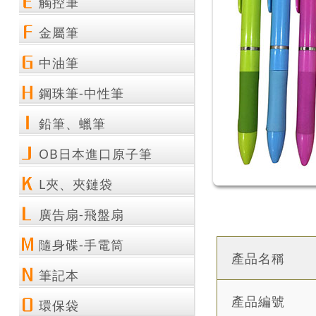
觸控筆
金屬筆
中油筆
鋼珠筆-中性筆
鉛筆、蠟筆
OB日本進口原子筆
L夾、夾鏈袋
廣告扇-飛盤扇
隨身碟-手電筒
產品名稱
筆記本
產品編號
環保袋