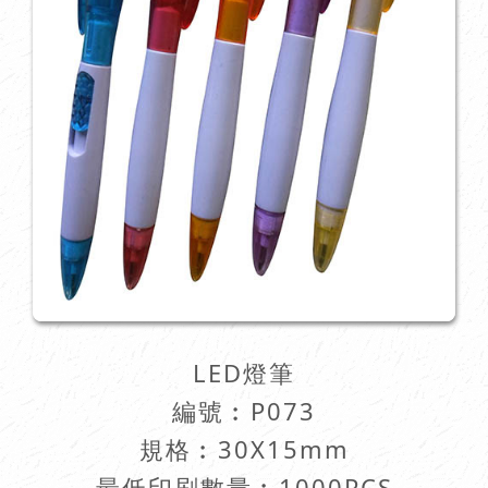
LED燈筆
編號︰
P073
規格︰30X15mm
最低印刷數量︰1000PCS